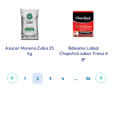
Azúcar Morena Zulka 25
Bálsamo Labial
kg
Chapstick sabor Fresa 4
gr
1
2
3
4
…
36