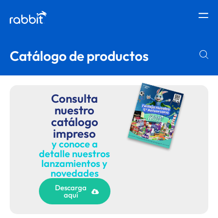
Catálogo de productos
Consulta
nuestro
catálogo
impreso
y conoce a
detalle nuestros
lanzamientos y
novedades
Descarga
aquí