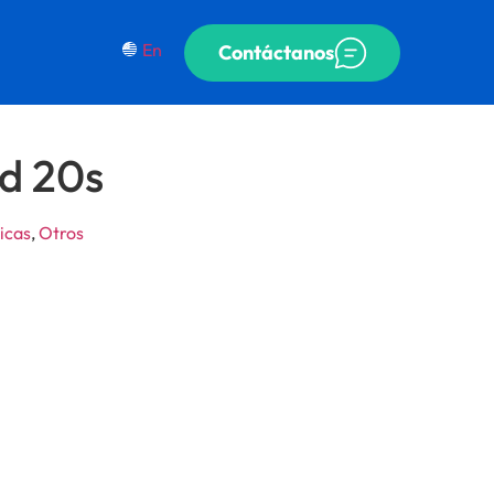
En
Contáctanos
d 20s
icas
,
Otros