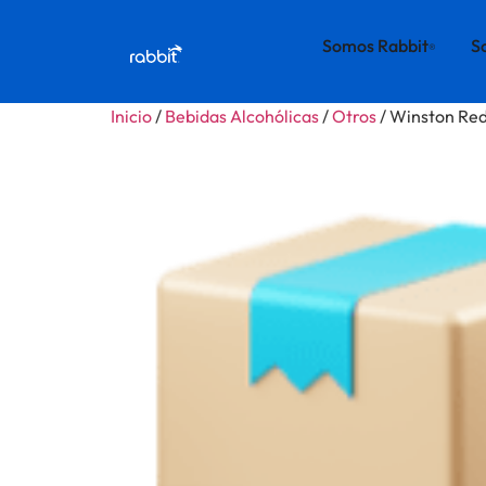
Somos Rabbit
S
®
Inicio
/
Bebidas Alcohólicas
/
Otros
/ Winston Re