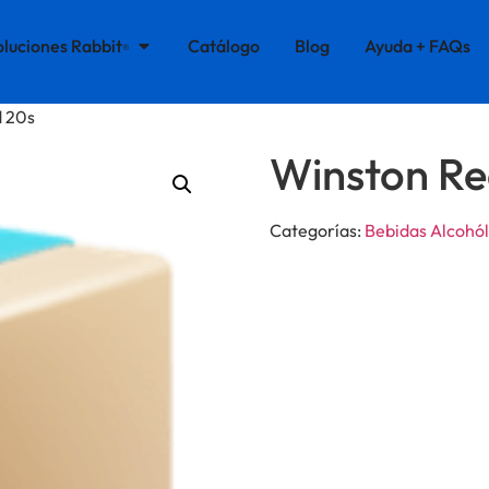
oluciones Rabbit
Catálogo
Blog
Ayuda + FAQs
®
d 20s
Winston Re
Categorías:
Bebidas Alcohól