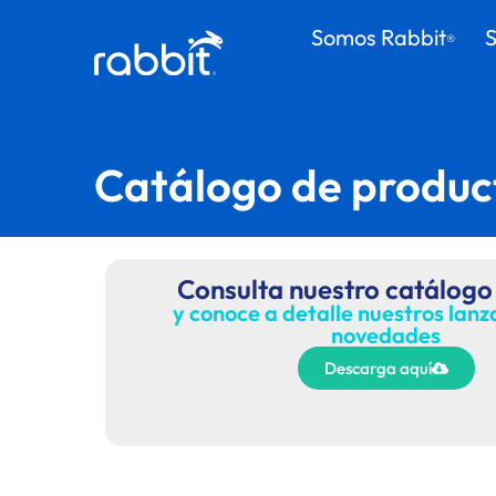
Somos Rabbit
S
®
Catálogo de produc
Consulta nuestro catálogo
y conoce a detalle nuestros lan
novedades
Descarga aquí