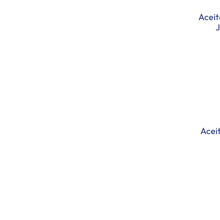
store_equipment
+
Aceit
J
Acei