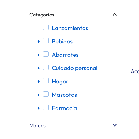
Categorías
lanzamientos
bebidas
+
abarrotes
+
cuidado personal
+
Ace
hogar
+
mascotas
+
farmacia
+
botanas y dulces
+
Marcas
bebidas alcohólicas
+