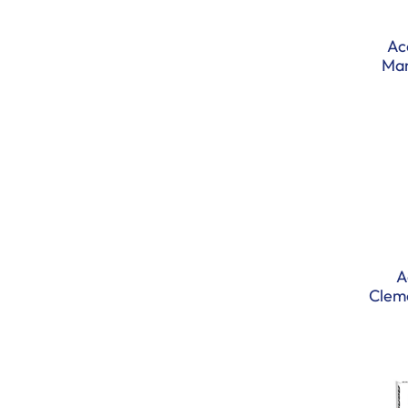
Ac
Man
A
Clem