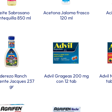
eite Sabrosano
Acetona Jaloma frasco
Aci
tequilla 850 ml
120 ml
derezo Ranch
Advil Grageas 200 mg
Advil 
ente Jacques 237
con 12 tab
ta
gr