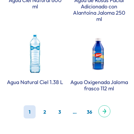
Agua Ciel Natural 600
Agua de Rosas Facial
ml
Adicionado con
Alantoína Jaloma 250
ml
Agua Natural Ciel 1.38 L
Agua Oxigenada Jaloma
frasco 112 ml
1
2
3
…
36