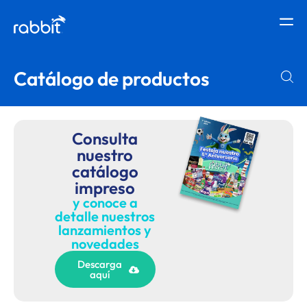
Catálogo de productos
Consulta
nuestro
catálogo
impreso
y conoce a
detalle nuestros
lanzamientos y
novedades
Descarga
aquí