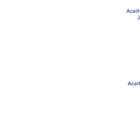
store_equipment
+
Aceit
J
Acei