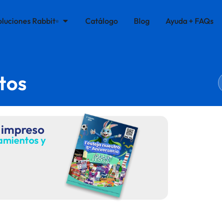
oluciones Rabbit
Catálogo
Blog
Ayuda + FAQs
®
tos
 impreso
zamientos y