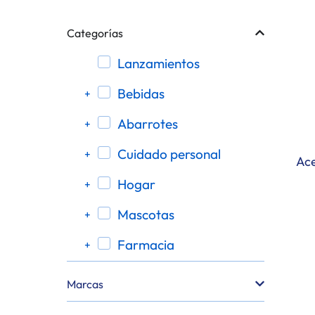
Categorías
lanzamientos
bebidas
+
abarrotes
+
cuidado personal
+
Ace
hogar
+
mascotas
+
farmacia
+
botanas y dulces
+
Marcas
bebidas alcohólicas
+