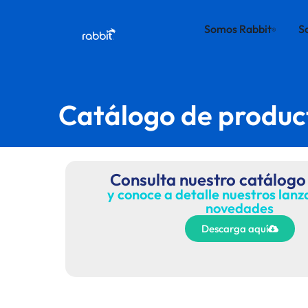
Somos Rabbit
S
®
Catálogo de produc
Consulta nuestro catálogo
y conoce a detalle nuestros lan
novedades
Descarga aquí