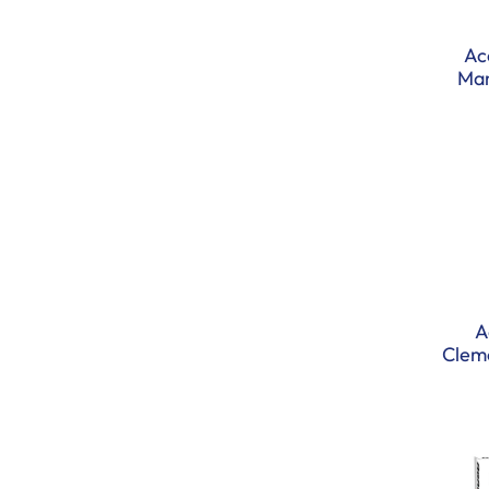
Ac
Man
A
Clem