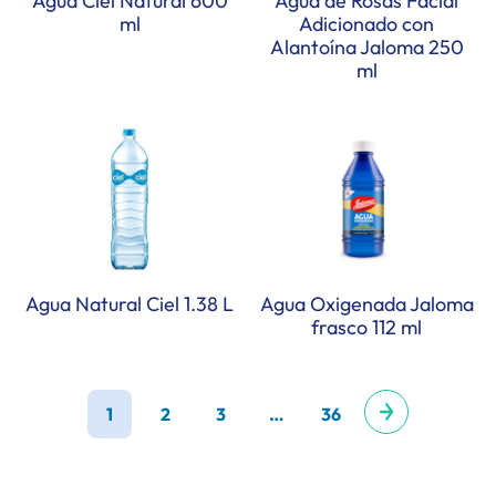
Agua Ciel Natural 600
Agua de Rosas Facial
ml
Adicionado con
Alantoína Jaloma 250
ml
Agua Natural Ciel 1.38 L
Agua Oxigenada Jaloma
frasco 112 ml
1
2
3
…
36