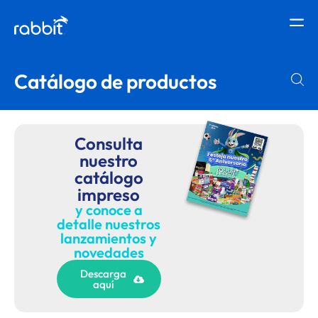
Catálogo de productos
Consulta
nuestro
catálogo
impreso
y conoce a
detalle nuestros
lanzamientos y
novedades
Descarga
aquí