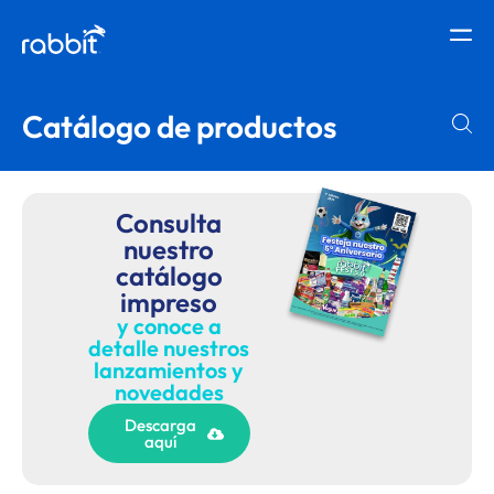
Catálogo de productos
Consulta
nuestro
catálogo
impreso
y conoce a
detalle nuestros
lanzamientos y
novedades
Descarga
aquí