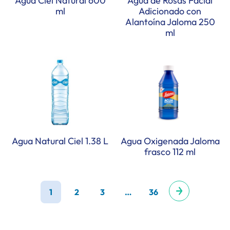
Agua Ciel Natural 600
Agua de Rosas Facial
ml
Adicionado con
Alantoína Jaloma 250
ml
Agua Natural Ciel 1.38 L
Agua Oxigenada Jaloma
frasco 112 ml
1
2
3
…
36