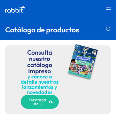
Catálogo de productos
Consulta
nuestro
catálogo
impreso
y conoce a
detalle nuestros
lanzamientos y
novedades
Descarga
aquí