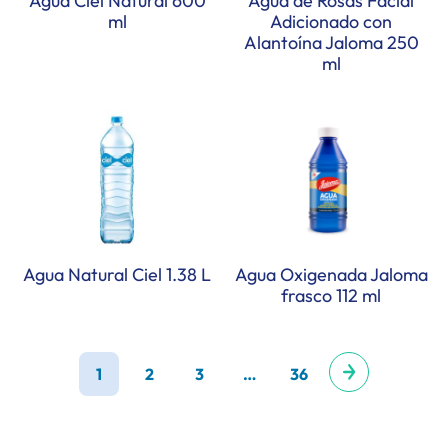
Agua Ciel Natural 600
Agua de Rosas Facial
ml
Adicionado con
Alantoína Jaloma 250
ml
Agua Natural Ciel 1.38 L
Agua Oxigenada Jaloma
frasco 112 ml
1
2
3
…
36