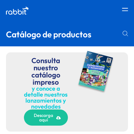
Catálogo de productos
Consulta
nuestro
catálogo
impreso
y conoce a
detalle nuestros
lanzamientos y
novedades
Descarga
aquí