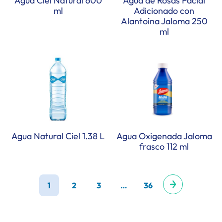
Agua Ciel Natural 600
Agua de Rosas Facial
ml
Adicionado con
Alantoína Jaloma 250
ml
Agua Natural Ciel 1.38 L
Agua Oxigenada Jaloma
frasco 112 ml
1
2
3
…
36