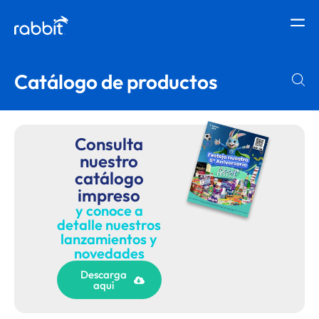
Catálogo de productos
Consulta
nuestro
catálogo
impreso
y conoce a
detalle nuestros
lanzamientos y
novedades
Descarga
aquí