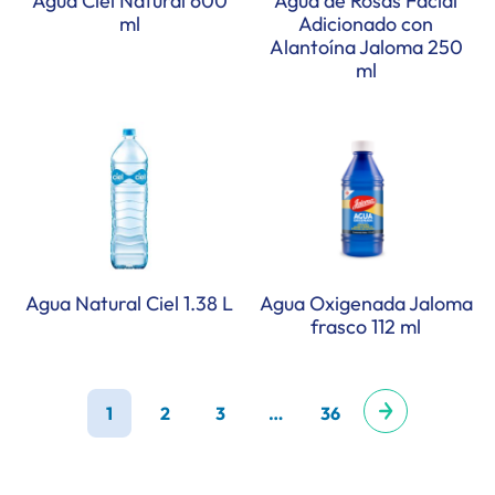
Agua Ciel Natural 600
Agua de Rosas Facial
ml
Adicionado con
Alantoína Jaloma 250
ml
Agua Natural Ciel 1.38 L
Agua Oxigenada Jaloma
frasco 112 ml
1
2
3
…
36