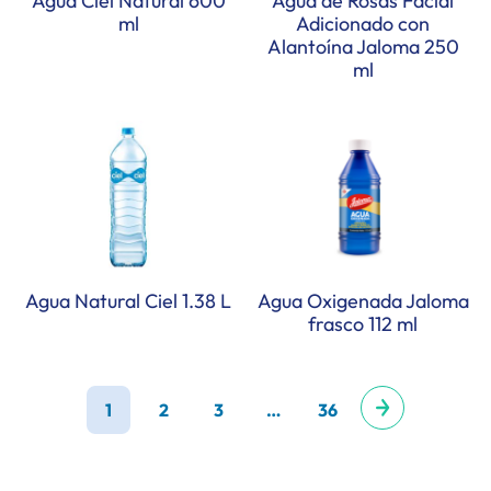
Agua Ciel Natural 600
Agua de Rosas Facial
ml
Adicionado con
Alantoína Jaloma 250
ml
Agua Natural Ciel 1.38 L
Agua Oxigenada Jaloma
frasco 112 ml
1
2
3
…
36