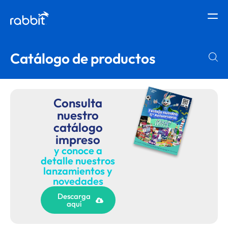
Catálogo de productos
Consulta
nuestro
catálogo
impreso
y conoce a
detalle nuestros
lanzamientos y
novedades
Descarga
aquí