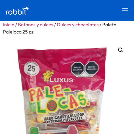
Inicio
/
Botanas y dulces
/
Dulces y chocolates
/ Paleta
Paleloca 25 pz