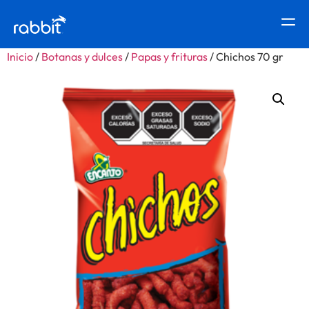
Inicio
/
Botanas y dulces
/
Papas y frituras
/ Chichos 70 gr