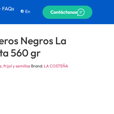
+ FAQs
En
Contáctanos
teros Negros La
ta 560 gr
, frijol y semillas
Brand:
LA COSTEÑA