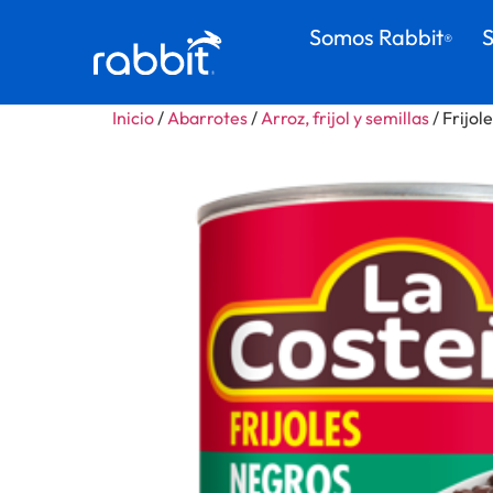
Somos Rabbit
S
®
Inicio
/
Abarrotes
/
Arroz, frijol y semillas
/ Frijol