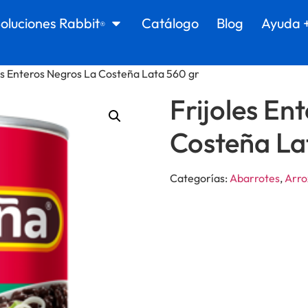
oluciones Rabbit
Catálogo
Blog
Ayuda 
®
es Enteros Negros La Costeña Lata 560 gr
Frijoles En
Costeña La
Categorías:
Abarrotes
,
Arroz