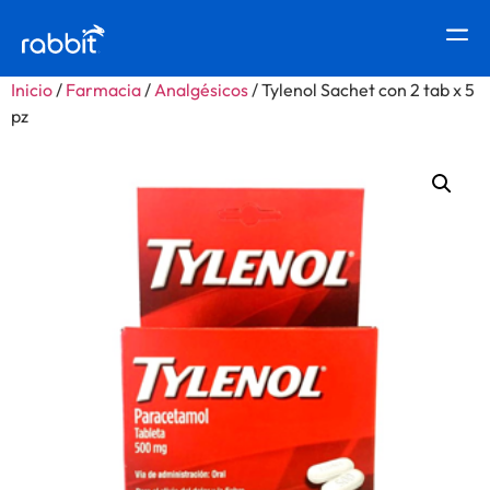
Inicio
/
Farmacia
/
Analgésicos
/ Tylenol Sachet con 2 tab x 5
pz