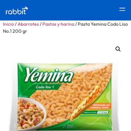
Inicio
/
Abarrotes
/
Pastas y harina
/ Pasta Yemina Codo Liso
No.1 200 gr