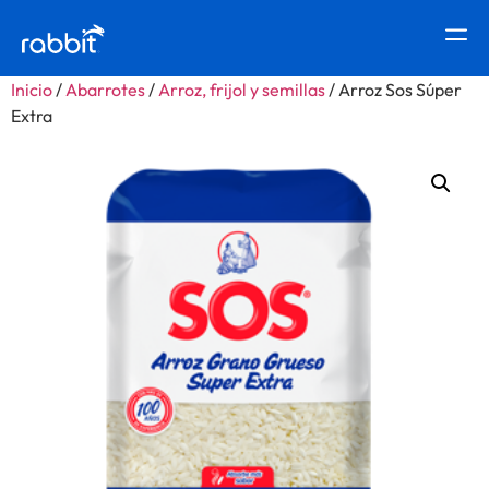
Inicio
/
Abarrotes
/
Arroz, frijol y semillas
/ Arroz Sos Súper
Extra