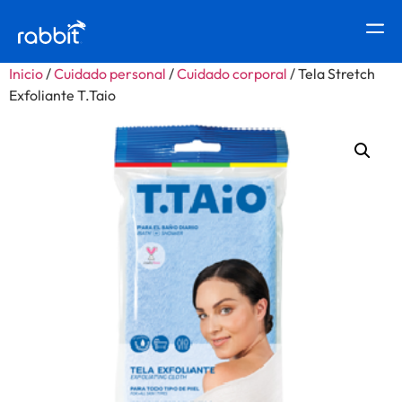
Inicio
/
Cuidado personal
/
Cuidado corporal
/ Tela Stretch
Exfoliante T.Taio