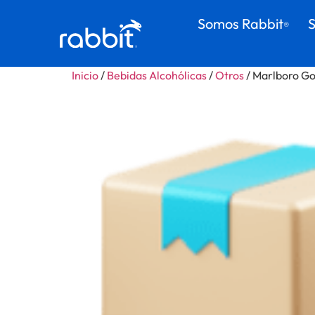
Somos Rabbit
S
®
Inicio
/
Bebidas Alcohólicas
/
Otros
/ Marlboro Go