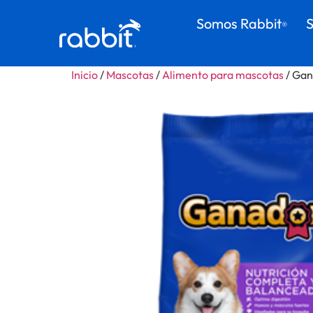
Somos Rabbit
S
®
Inicio
/
Mascotas
/
Alimento para mascotas
/ Gan