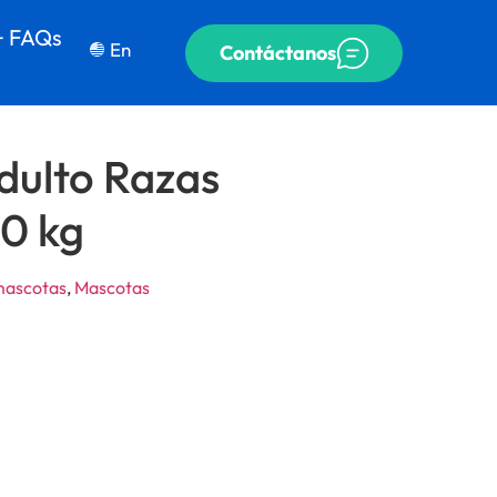
+ FAQs
En
Contáctanos
ulto Razas
0 kg
mascotas
,
Mascotas