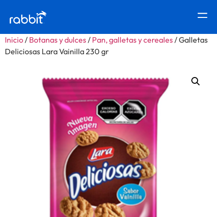
Inicio
/
Botanas y dulces
/
Pan, galletas y cereales
/ Galletas
Deliciosas Lara Vainilla 230 gr