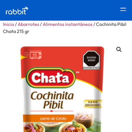
Inicio
/
Abarrotes
/
Alimentos instantáneos
/ Cochinita Pibil
Chata 215 gr