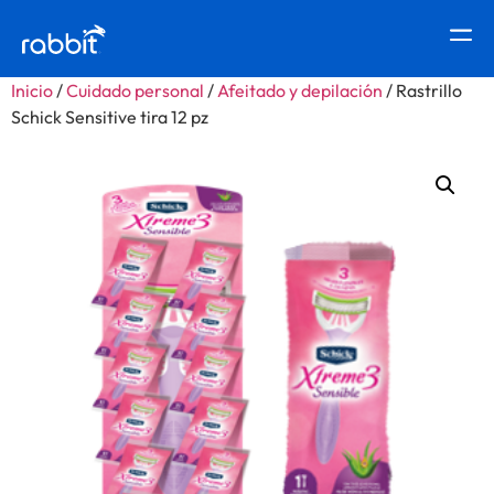
Inicio
/
Cuidado personal
/
Afeitado y depilación
/ Rastrillo
Schick Sensitive tira 12 pz