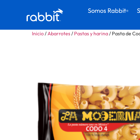
Somos Rabbit
S
®
Inicio
/
Abarrotes
/
Pastas y harina
/ Pasta de Co