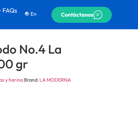
+ FAQs
En
Contáctanos
odo No.4 La
00 gr
as y harina
Brand:
LA MODERNA