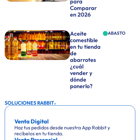
para
Comparar
en 2026
Aceite
ABASTO
comestible
en tu tienda
de
abarrotes
¿cuál
vender y
dónde
ponerlo?
SOLUCIONES RABBIT
®
Venta Digital
Haz tus pedidos desde nuestra App Rabbit y
recíbelos en tu tienda.
Venta Presencial